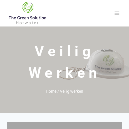
Doorgaan
naar
inhoud
Veilig
Werken
Home
/
Veilig werken