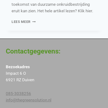
toekomst van duurzame onkruidbestrijding
eruit kan zien. Het hele artikel lezen? Klik hier.
ONKRUIDVRIJ
LEES MEER
ZONDER
OVERLAST
Contactgegevens:
Bezoekadres
Impact 6 O
6921 RZ Duiven
085-3038256
info@thegreensolution.nl