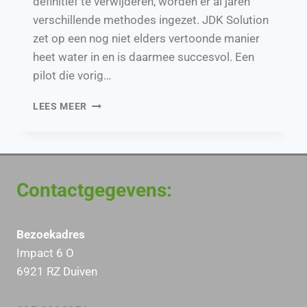
definitief te verwijderen, worden er al jaren
verschillende methodes ingezet. JDK Solution
zet op een nog niet elders vertoonde manier
heet water in en is daarmee succesvol. Een
pilot die vorig…
GEKOOKTE
LEES MEER
JAPANSE
DUIZENDKNOOP
KOMT
NIET
MEER
Contactgegevens:
TERUG
Bezoekadres
Impact 6 O
6921 RZ Duiven