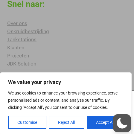
Snel naar:
Over ons
Onkruidbestrijding
Tankstations
Klanten
Projecten
JDK Solution
We value your privacy
We use cookies to enhance your browsing experience, serve
personalised ads or content, and analyse our traffic. By
clicking "Accept All", you consent to our use of cookies.
© 2026 www.thegreensolution.nl - Alle
Rechten Voorbehouden
Privacyverklaring
Customise
Reject All
Accept All